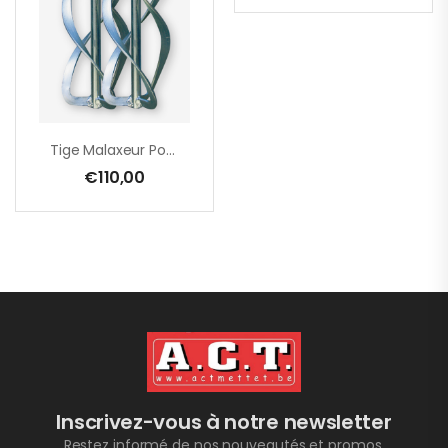
Tige Malaxeur Pour EZR 22 R – EZR 23 R R/L – EZR 21 S – 195 X 650 Mm – Par Paire
€
110,00
Inscrivez-vous à notre newsletter
Restez informé de nos nouveautés et promos.