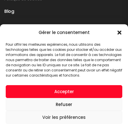
Blog
Rappel produit Makita – Pompe à graisse
Gérer le consentement
DGP180
Non classé
Pour offrir les meilleures expériences, nous utilisons des
LIRE PLUS
technologies telles que les cookies pour stocker et/ou accéder aux
informations des appareils. Le fait de consentir à ces technologies
nous permettra de traiter des données telles que le comportement
de navigation ou les ID uniques sur ce site. Le fait de ne pas
consentir ou de retirer son consentement peut avoir un effet négatif
sur certaines caractéristiques et fonctions.
Accepter
Refuser
A.C.T. METTET © 2026. Tous droits réservés
Voir les préférences