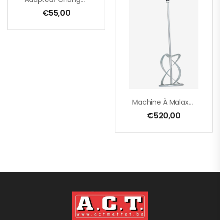
€
55,00
Machine À Malaxer SET – EHR 23/2.5 S – 180 Mm + Mélangeur MG 160 – 1800 W – Câble PUR
€
520,00