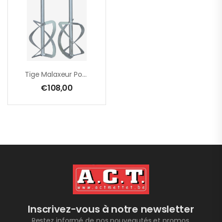
Tige Malaxeur Pour EZR 22 R – EZR 23 R R/L – EZR 21 S – 230 X 650 Mm – Par Paire
€
108,00
Inscrivez-vous à notre newsletter
Restez informé de nos nouveautés et promos.