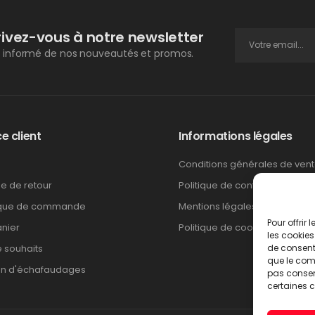
rivez-vous à notre newsletter
 informé de nos nouveautés et promos.
e client
Informations légales
Conditions générales de ven
ue de retour
Politique de confidentialité
ique de commande
Mentions légales
Pour offrir
nier
Politique de cookies
les cookies
e souhaits
de consenti
que le comp
on d'échafaudages
pas consent
certaines c