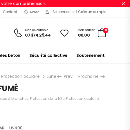
r votre compréhension.
Ig
Contact
Se connecter
|
Créer un compte
Aide?
Une question?
Mon panier
0
071/74.29.44
€
0,00
es béton
Sécurité collective
Soutènement
Protection oculaire
Lunettes à branches
Prev
Prochaine
LUNETTES MEIA F
 FUMÉ
ettes à branches
,
Protection de la tête
,
Protection oculaire
AR – UV400