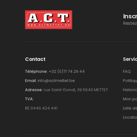
Insc
Restez
Contact
Servic
Téléphone:
+32 (0)71 74 29 44
FAQ
Email:
info@actmettet.be
Politiq
Adresse:
rue Saint-Donat, 39 5640 METTET
Histor
TVA:
Mon pa
BE 0440.424.441
Liste d
Locati