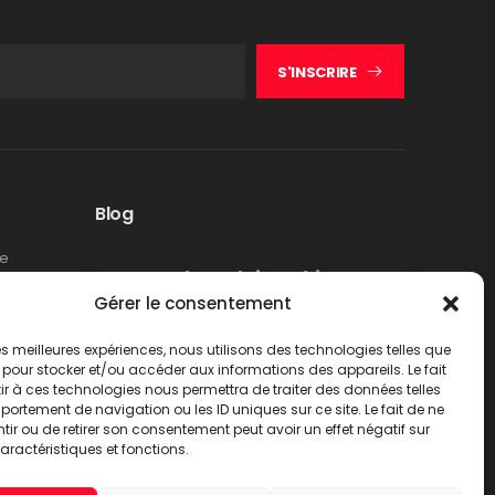
S'INSCRIRE
Blog
te
Rappel produit Makita –
Gérer le consentement
Pompe à graisse DGP180
Non classé
 les meilleures expériences, nous utilisons des technologies telles que
LIRE PLUS
 pour stocker et/ou accéder aux informations des appareils. Le fait
r à ces technologies nous permettra de traiter des données telles
ortement de navigation ou les ID uniques sur ce site. Le fait de ne
ir ou de retirer son consentement peut avoir un effet négatif sur
aractéristiques et fonctions.