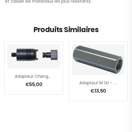
et casser les matériaux les plus résistants.
Produits Similaires
Adapteur Changemant Rapide M 14, Intérieur, Malaxeur
Adapteur M 14i – M 14i
€
55,00
€
13,50