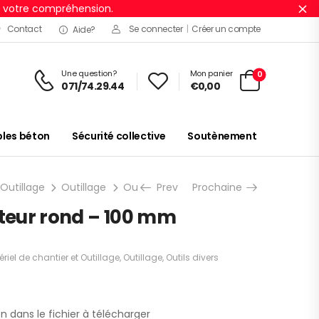
r votre compréhension.
Ig
Contact
Se connecter
|
Créer un compte
Aide?
Une question?
Mon panier
0
071/74.29.44
€
0,00
es béton
Sécurité collective
Soutènement
 Outillage
Outillage
Outils divers
Prev
Prochaine
Ciseaux à bois
Maill
pteur rond – 100 mm
riel de chantier et Outillage
,
Outillage
,
Outils divers
n dans le fichier à télécharger