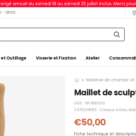
ongé annuel du samedi 18 au samedi 25 juillet inclus. Merci pou
0 - 12h00
 et Outillage
Visserie et Fixation
Atelier
Consommabl
Matériel de chantier et
Maillet de scul
UGS :
SR 1680010
CATÉGORIES :
Ciseaux à bois
,
Maté
€
50,00
Fiche technique et descriptio