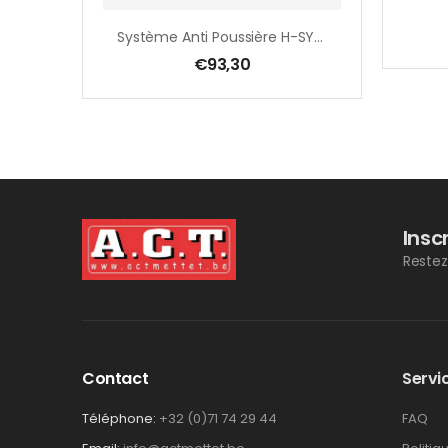
Système Anti Poussière H-SYSTEM : M18 – M16
€
93,30
Insc
Restez
Contact
Servic
Téléphone:
+32 (0)71 74 29 44
FAQ