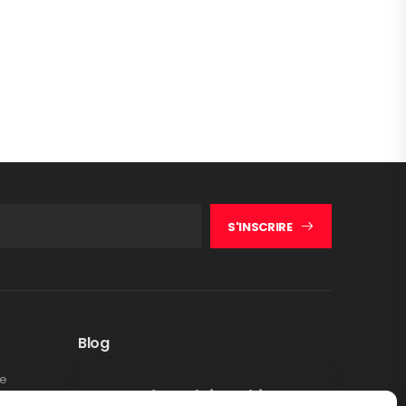
S'INSCRIRE
Blog
te
Rappel produit Makita –