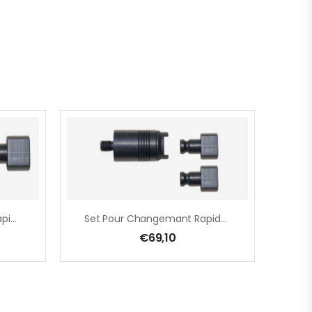
Adapteur Changemant Rapide M 14, Intérieur, Malaxeur
Set Pour Changemant Rapide Du Malaxeur M 14
€
69,10