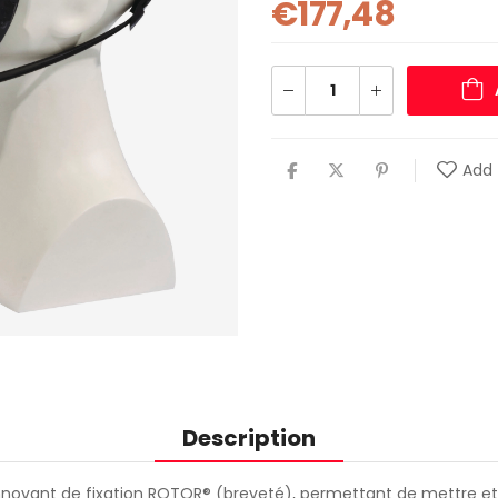
€
177,48
Add 
Description
nnovant de fixation ROTOR® (breveté), permettant de mettre et