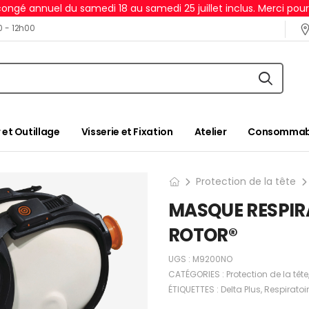
ongé annuel du samedi 18 au samedi 25 juillet inclus. Merci pou
0 - 12h00
 et Outillage
Visserie et Fixation
Atelier
Consommabl
Protection de la tête
MASQUE RESPIR
ROTOR®
UGS :
M9200NO
CATÉGORIES :
Protection de la tête
ÉTIQUETTES :
Delta Plus
,
Respiratoir