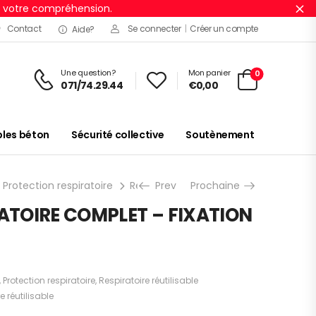
r votre compréhension.
Ig
Contact
Se connecter
|
Créer un compte
Aide?
Une question?
Mon panier
0
071/74.29.44
€
0,00
es béton
Sécurité collective
Soutènement
Protection respiratoire
Respiratoire réutilisable
Prev
Prochaine
MASQUE RE
ATOIRE COMPLET – FIXATION
,
Protection respiratoire
,
Respiratoire réutilisable
e réutilisable