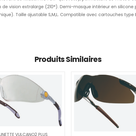
e vision extralarge (210°). Demi-masque intérieur en silicone p
f phonique). Taille ajustable S,M,L. Compatible avec cartouches t
Produits Similaires
UNETTE VULCANO2 PLUS