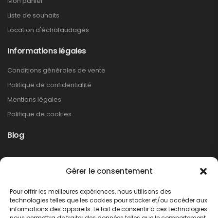
Mon panier
Liste de souhaits
Location d'échafaudages
Informations légales
Conditions générales de vente
Politique de confidentialité
Mentions légales
Politique de cookies
Blog
Rappel produit Makita – Pompe à graisse
Gérer le consentement
DGP180
Non classé
Pour offrir les meilleures expériences, nous utilisons des
LIRE PLUS
technologies telles que les cookies pour stocker et/ou accéder aux
informations des appareils. Le fait de consentir à ces technologies
nous permettra de traiter des données telles que le comportement