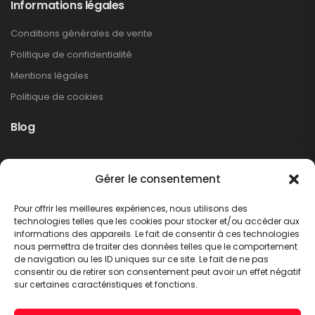
Informations légales
Conditions générales de vente
Politique de confidentialité
Mentions légales
Politique de cookies
Blog
Rappel produit Makita – Pompe à graisse
Gérer le consentement
DGP180
Non classé
Pour offrir les meilleures expériences, nous utilisons des
LIRE PLUS
technologies telles que les cookies pour stocker et/ou accéder aux
informations des appareils. Le fait de consentir à ces technologies
nous permettra de traiter des données telles que le comportement
de navigation ou les ID uniques sur ce site. Le fait de ne pas
consentir ou de retirer son consentement peut avoir un effet négatif
sur certaines caractéristiques et fonctions.