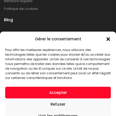
Mentions légales
Politique de cookies
Blog
Rappel produit Makita – Pompe à graisse
Gérer le consentement
DGP180
Non classé
Pour offrir les meilleures expériences, nous utilisons des
LIRE PLUS
technologies telles que les cookies pour stocker et/ou accéder aux
informations des appareils. Le fait de consentir à ces technologies
nous permettra de traiter des données telles que le comportement
de navigation ou les ID uniques sur ce site. Le fait de ne pas
consentir ou de retirer son consentement peut avoir un effet négatif
sur certaines caractéristiques et fonctions.
Accepter
Refuser
A.C.T. METTET © 2026. Tous droits réservés
Voir les préférences