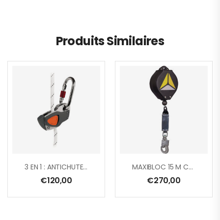
Produits Similaires
3 EN 1 : ANTICHUTE COULISSANT + BLOQUEUR SUR CORDE + TENDEUR DE LONGE + 1 AM002
MAXIBLOC 15 M CÂBLE ACIER GALVANISÉ Ø 4 MM + 1 AM016
€
120,00
€
270,00