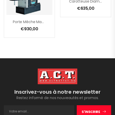
Carotteuse Diamant, À Sec EHD 2000 S – 132 Mm – 1700 W
€
635,00
Porte Mêche Magnétique B32.1 Pour EHB 32/2.2 R R/L + EHB 32/4.2
€
930,00
Inscrivez-vous à notre newsletter
Restez informé de nos nouveautés et promos.
S'INSCRIRE