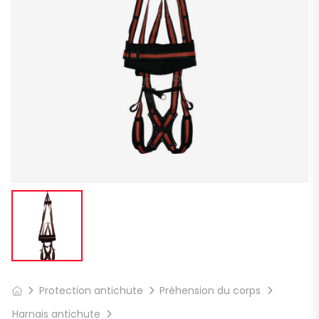
Protection antichute
Préhension du corps
Harnais antichute