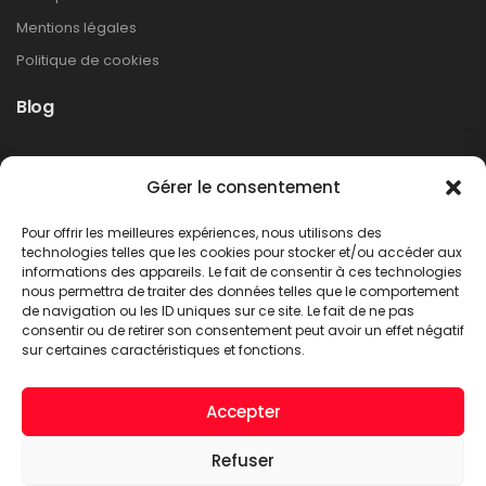
Mentions légales
Politique de cookies
Blog
Rappel produit Makita – Pompe à graisse
Gérer le consentement
DGP180
Non classé
Pour offrir les meilleures expériences, nous utilisons des
LIRE PLUS
technologies telles que les cookies pour stocker et/ou accéder aux
informations des appareils. Le fait de consentir à ces technologies
nous permettra de traiter des données telles que le comportement
de navigation ou les ID uniques sur ce site. Le fait de ne pas
consentir ou de retirer son consentement peut avoir un effet négatif
sur certaines caractéristiques et fonctions.
Accepter
Refuser
A.C.T. METTET © 2026. Tous droits réservés