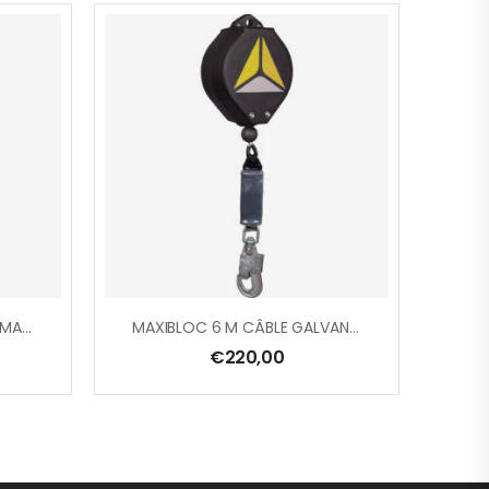
ANTICHUTE À RAPPEL AUTOMATIQUE A SANGLE + 1 ÉMERILLON + 1 CONNECTEUR + 1 CROCHET – 1,8 M
MAXIBLOC 6 M CÂBLE GALVANISÉ Ø 4 MM + 1 AM016
€
220,00