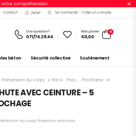
r votre compréhension.
Ig
Contact
Se connecter
|
Créer un compte
Aide?
Une question?
Mon panier
0
071/74.29.44
€
0,00
es béton
Sécurité collective
Soutènement
Préhension du corps
Harnais antichute
Prev
Prochaine
HARNAIS ANTICHUT
HUTE AVEC CEINTURE – 5
ROCHAGE
Préhension du corps
,
Protection antichute