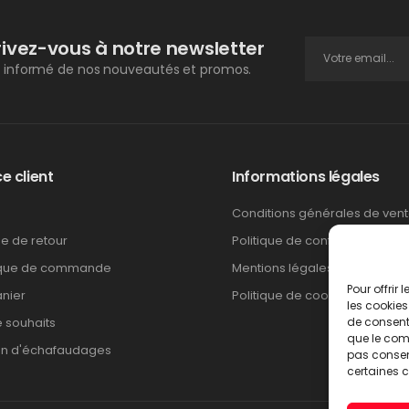
rivez-vous à notre newsletter
 informé de nos nouveautés et promos.
e client
Informations légales
Conditions générales de ven
ue de retour
Politique de confidentialité
ique de commande
Mentions légales
Pour offrir
nier
Politique de cookies
les cookies
e souhaits
de consenti
que le comp
on d'échafaudages
pas consent
certaines c