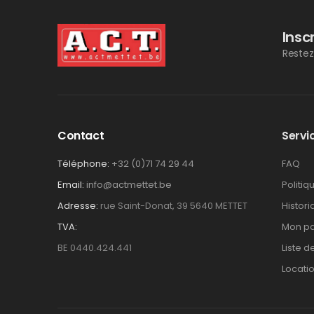
Insc
Restez
Contact
Servic
Téléphone:
+32 (0)71 74 29 44
FAQ
Email:
info@actmettet.be
Politiq
Adresse:
rue Saint-Donat, 39 5640 METTET
Histor
TVA:
Mon pa
BE 0440.424.441
Liste d
Locati