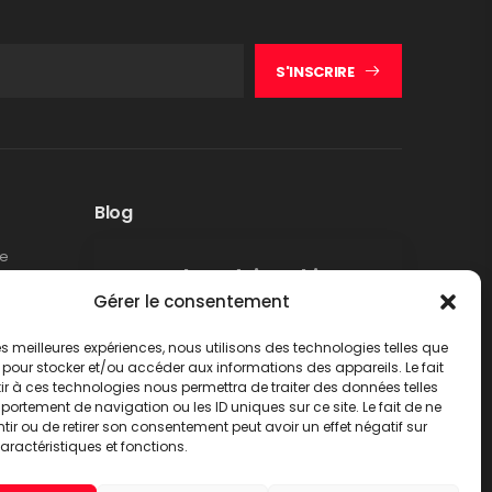
S'INSCRIRE
Blog
te
Rappel produit Makita –
Gérer le consentement
Pompe à graisse DGP180
Non classé
 les meilleures expériences, nous utilisons des technologies telles que
LIRE PLUS
 pour stocker et/ou accéder aux informations des appareils. Le fait
r à ces technologies nous permettra de traiter des données telles
ortement de navigation ou les ID uniques sur ce site. Le fait de ne
ir ou de retirer son consentement peut avoir un effet négatif sur
aractéristiques et fonctions.