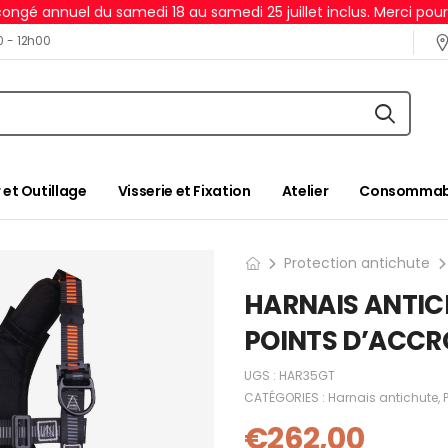
ongé annuel du samedi 18 au samedi 25 juillet inclus. Merci pou
0 - 12h00
 et Outillage
Visserie et Fixation
Atelier
Consommabl
Protection antichute
HARNAIS ANTIC
POINTS D’ACC
UGS :
HAR35GT
CATÉGORIES :
Harnais antichute
,
€
262,00