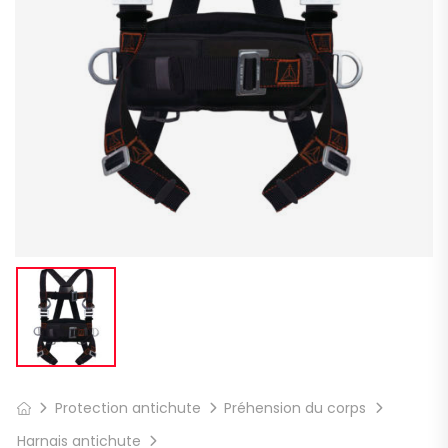
Protection antichute
Préhension du corps
Harnais antichute