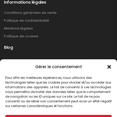
Informations légales
Conditions générales de vente
Politique de confidentialité
Mentions légales
Politique de cookies
Blog
Rappel produit Makita – Pompe à graisse
Gérer le consentement
DGP180
Non classé
Pour offrir les meilleures expériences, nous utilisons des
LIRE PLUS
technologies telles que les cookies pour stocker et/ou accéder aux
informations des appareils. Le fait de consentir à ces technologies
nous permettra de traiter des données telles que le comportement
de navigation ou les ID uniques sur ce site. Le fait de ne pas
consentir ou de retirer son consentement peut avoir un effet négatif
sur certaines caractéristiques et fonctions.