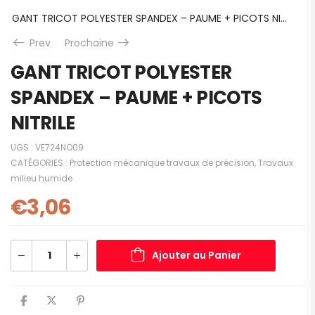
GANT TRICOT POLYESTER SPANDEX – PAUME + PICOTS NITRILE
Prev
Prochaine
GANT TRICOT POLYESTER
SPANDEX – PAUME + PICOTS
NITRILE
UGS :
VE724NO09
CATÉGORIES :
Protection mécanique travaux de précision
,
Travaux
milieu humide
€
3,06
Ajouter au Panier