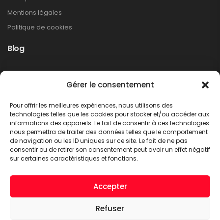
Mentions légales
Politique de cookies
Blog
Rappel produit Makita – Pompe à graisse
Gérer le consentement
DGP180
Non classé
Pour offrir les meilleures expériences, nous utilisons des
LIRE PLUS
technologies telles que les cookies pour stocker et/ou accéder aux
informations des appareils. Le fait de consentir à ces technologies
nous permettra de traiter des données telles que le comportement
de navigation ou les ID uniques sur ce site. Le fait de ne pas
consentir ou de retirer son consentement peut avoir un effet négatif
sur certaines caractéristiques et fonctions.
Accepter
Refuser
A.C.T. METTET © 2026. Tous droits réservés