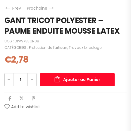
Prev
Prochaine
GANT TRICOT POLYESTER –
PAUME ENDUITE MOUSSE LATEX
UGS :
DPVV733OR08
CATÉGORIES :
Protection de l'artisan
,
Travaux bricolage
€
2,78
Ajouter au Panier
Add to wishlist