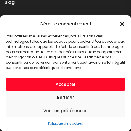
Blog
Rappel produit Makita – Pompe à graisse
Gérer le consentement
DGP180
Non classé
Pour offrir les meilleures expériences, nous utilisons des
LIRE PLUS
technologies telles que les cookies pour stocker et/ou accéder aux
informations des appareils. Le fait de consentir à ces technologies
nous permettra de traiter des données telles que le comportement
de navigation ou les ID uniques sur ce site. Le fait de ne pas
consentir ou de retirer son consentement peut avoir un effet négatif
sur certaines caractéristiques et fonctions.
Accepter
Refuser
A.C.T. METTET © 2026. Tous droits réservés
Voir les préférences
Politique de cookies