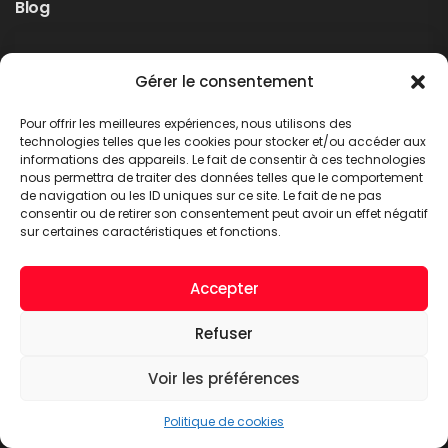
Blog
Rappel produit Makita – Pompe à graisse
Gérer le consentement
DGP180
Non classé
Pour offrir les meilleures expériences, nous utilisons des
LIRE PLUS
technologies telles que les cookies pour stocker et/ou accéder aux
informations des appareils. Le fait de consentir à ces technologies
nous permettra de traiter des données telles que le comportement
de navigation ou les ID uniques sur ce site. Le fait de ne pas
consentir ou de retirer son consentement peut avoir un effet négatif
sur certaines caractéristiques et fonctions.
Accepter
Refuser
A.C.T. METTET © 2026. Tous droits réservés
Voir les préférences
Politique de cookies