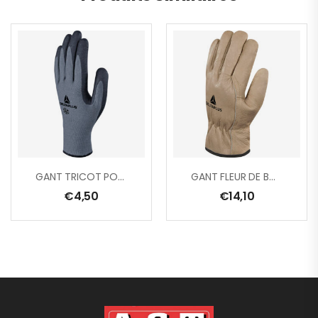
GANT TRICOT POLYESTER/ACRYLIQUE – PAUME ENDUITE MOUSSE NITRILE + PICOTS
GANT FLEUR DE BOVIN DOUBLE 3M THINSULATE™
€
4,50
€
14,10