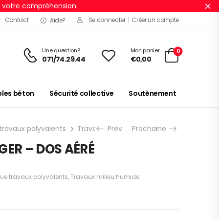
r votre compréhension.
Ig
Contact
Se connecter
|
Créer un compte
Aide?
Une question?
Mon panier
0
071/74.29.44
€
0,00
es béton
Sécurité collective
Soutènement
travaux polyvalents
Travaux milieu humide
Prev
Prochaine
GANT NITRILE L
ÉGER – DOS AÉRÉ
ue travaux polyvalents
,
Travaux milieu humide