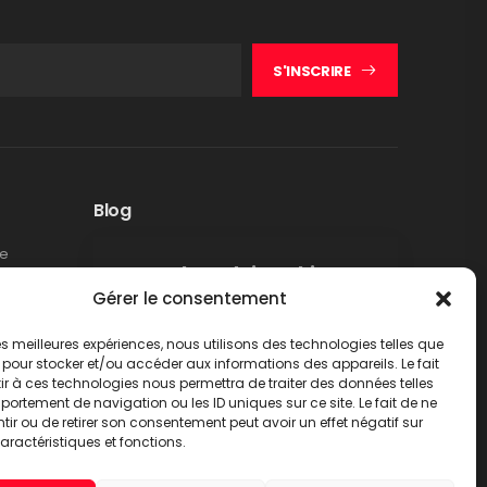
S'INSCRIRE
Blog
te
Rappel produit Makita –
Gérer le consentement
Pompe à graisse DGP180
Non classé
 les meilleures expériences, nous utilisons des technologies telles que
LIRE PLUS
 pour stocker et/ou accéder aux informations des appareils. Le fait
r à ces technologies nous permettra de traiter des données telles
ortement de navigation ou les ID uniques sur ce site. Le fait de ne
ir ou de retirer son consentement peut avoir un effet négatif sur
aractéristiques et fonctions.