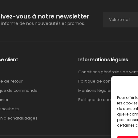
rivez-vous à notre newsletter
 informé de nos nouveautés et promos.
e client
Informations légales
Conditions générales de ven
ue de retour
Politique de confidentialité
ique de commande
Mentions légales
Pour offrir
nier
Politique de cookies
les cookies
e souhaits
de consenti
que le comp
on d'échafaudages
pas consent
certaines c