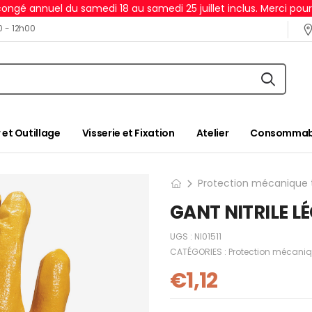
ongé annuel du samedi 18 au samedi 25 juillet inclus. Merci pou
0 - 12h00
 et Outillage
Visserie et Fixation
Atelier
Consommabl
Protection mécanique 
GANT NITRILE L
UGS :
NI01511
CATÉGORIES :
Protection mécaniq
€
1,12