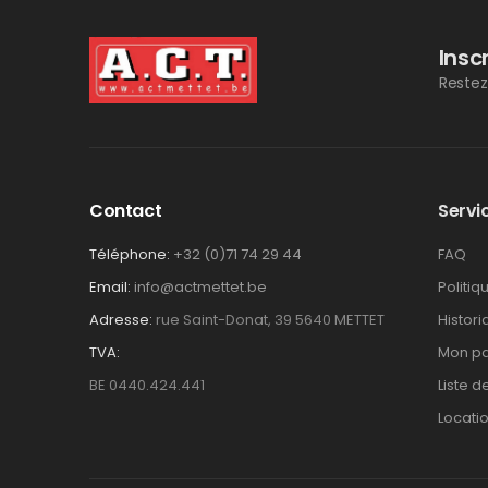
Insc
Restez
Contact
Servic
Téléphone:
+32 (0)71 74 29 44
FAQ
Email:
info@actmettet.be
Politiq
Adresse:
rue Saint-Donat, 39 5640 METTET
Histor
TVA:
Mon pa
BE 0440.424.441
Liste d
Locati