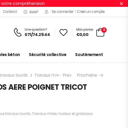
r votre compréhension.
Ig
Contact
Se connecter
|
Créer un compte
Aide?
Une question?
Mon panier
0
071/74.29.44
€
0,00
es béton
Sécurité collective
Soutènement
ravaux lourds
Travaux milieu huileux et graisseux
Prev
Prochaine
GANT NIT
OS AERE POIGNET TRICOT
ue travaux lourds
,
Travaux milieu huileux et graisseux