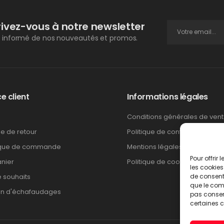
rivez-vous à notre newsletter
 informé de nos nouveautés et promos.
e client
Informations légales
Conditions générales de ven
ue de retour
Politique de confidentialité
ique de commande
Mentions légales
Pour offrir
nier
Politique de cookies
les cookies
e souhaits
de consenti
que le comp
on d'échafaudages
pas consent
certaines c