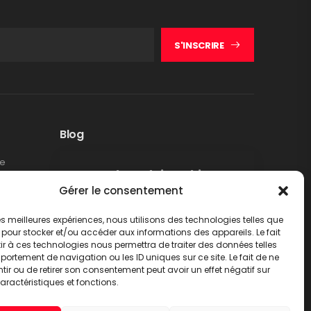
S'INSCRIRE
Blog
te
Rappel produit Makita –
Gérer le consentement
Pompe à graisse DGP180
Non classé
 les meilleures expériences, nous utilisons des technologies telles que
LIRE PLUS
 pour stocker et/ou accéder aux informations des appareils. Le fait
r à ces technologies nous permettra de traiter des données telles
ortement de navigation ou les ID uniques sur ce site. Le fait de ne
ir ou de retirer son consentement peut avoir un effet négatif sur
aractéristiques et fonctions.