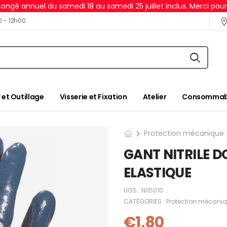
ongé annuel du samedi 18 au samedi 25 juillet inclus. Merci pou
0 - 12h00
 et Outillage
Visserie et Fixation
Atelier
Consommabl
Protection mécanique t
GANT NITRILE D
ELASTIQUE
UGS :
NI15010
CATÉGORIES :
Protection mécaniq
€
1,80