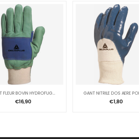
GANT FLEUR BOVIN HYDROFUGE – RENFORT PAUME, POUCE & METACARPE
€
16,90
€
1,80