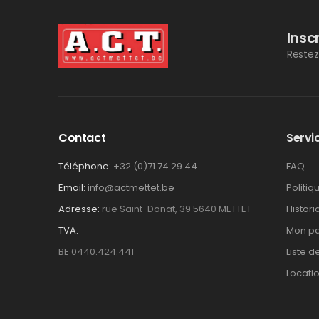
Insc
Restez
Contact
Servic
Téléphone:
+32 (0)71 74 29 44
FAQ
Email:
info@actmettet.be
Politiq
Adresse:
rue Saint-Donat, 39 5640 METTET
Histor
TVA:
Mon pa
BE 0440.424.441
Liste d
Locati