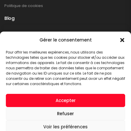
Politique de cookies
Blog
Rappel produit Makita – Pompe à graisse
Gérer le consentement
DGP180
Non classé
Pour offrir les meilleures expériences, nous utilisons des
LIRE PLUS
technologies telles que les cookies pour stocker et/ou accéder aux
informations des appareils. Le fait de consentir à ces technologies
nous permettra de traiter des données telles que le comportement
de navigation ou les ID uniques sur ce site. Le fait de ne pas
consentir ou de retirer son consentement peut avoir un effet négatif
sur certaines caractéristiques et fonctions.
Accepter
Refuser
A.C.T. METTET © 2026. Tous droits réservés
Voir les préférences