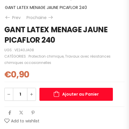
GANT LATEX MENAGE JAUNE PICAFLOR 240
Prev
Prochaine
GANT LATEX MENAGE JAUNE
PICAFLOR 240
UGS :
VE240JA08
CATÉGORIES :
Protection chimique
,
Travaux avec résistances
chimiques occasionnelles
€
0,90
Ajouter au Panier
Add to wishlist