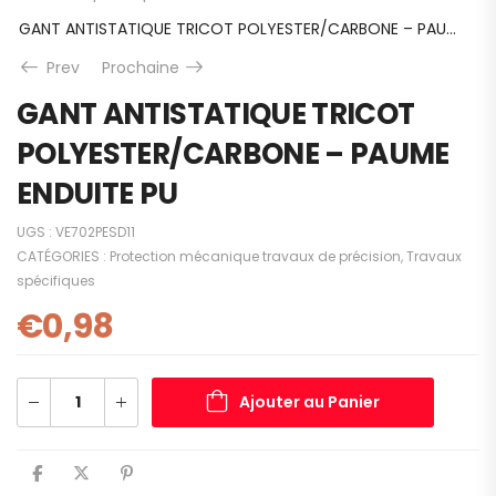
GANT ANTISTATIQUE TRICOT POLYESTER/CARBONE – PAUME ENDUITE PU
Prev
Prochaine
GANT ANTISTATIQUE TRICOT
POLYESTER/CARBONE – PAUME
ENDUITE PU
UGS :
VE702PESD11
CATÉGORIES :
Protection mécanique travaux de précision
,
Travaux
spécifiques
€
0,98
Ajouter au Panier