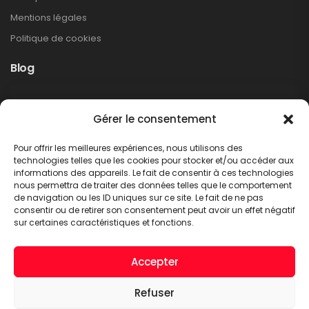
Mentions légales
Politique de cookies
Blog
Rappel produit Makita – Pompe à graisse
Gérer le consentement
DGP180
Non classé
Pour offrir les meilleures expériences, nous utilisons des
LIRE PLUS
technologies telles que les cookies pour stocker et/ou accéder aux
informations des appareils. Le fait de consentir à ces technologies
nous permettra de traiter des données telles que le comportement
de navigation ou les ID uniques sur ce site. Le fait de ne pas
consentir ou de retirer son consentement peut avoir un effet négatif
sur certaines caractéristiques et fonctions.
Accepter
Refuser
A.C.T. METTET © 2026. Tous droits réservés