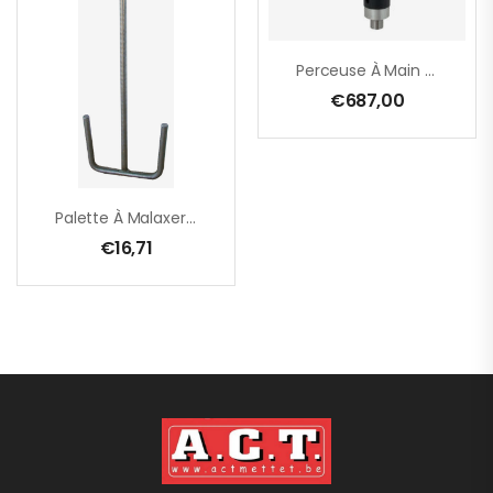
Perceuse À Main EHB 32/2.2 R R/L – 1800 W
€
687,00
Palette À Malaxer RPG 160 – M 14 – 160 X 600 Mm
€
16,71