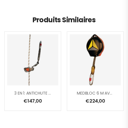
Produits Similaires
3 EN 1: ANTICHUTE COULISSANT+BLOQUEUR SUR CORDE+TENDEUR DE LONGE AVEC LONGETTE D’EXTENSION + 1 AM002
MEDBLOC 6 M AVEC CARTER ABS, SANGLE EN POLYESTER 25 MM, ÉMERILLION À TÉMOIN DE CHUTE + 1 AM002
€
147,00
€
224,00