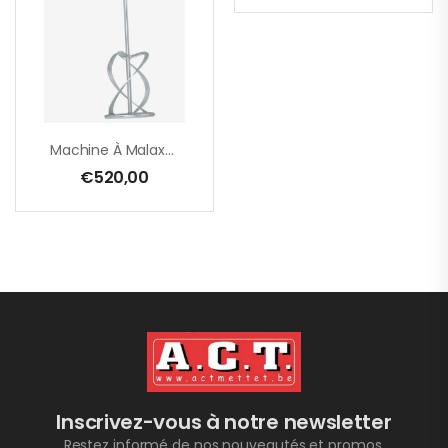
Machine À Malaxer SET – EHR 23/2.5 S – 180 Mm + Mélangeur MG 160 – 1800 W – Câble PUR
€
520,00
Inscrivez-vous à notre newsletter
Restez informé de nos nouveautés et promos.