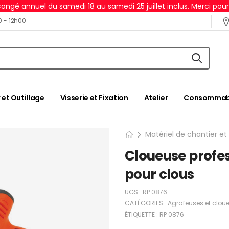
ongé annuel du samedi 18 au samedi 25 juillet inclus. Merci pou
0 - 12h00
 et Outillage
Visserie et Fixation
Atelier
Consommabl
Matériel de chantier et
Cloueuse profes
pour clous
UGS :
RP 0876
CATÉGORIES :
Agrafeuses et clou
ÉTIQUETTE :
RP 0876