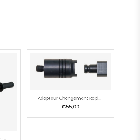
Adapteur Changemant Rapide M 14, Intérieur, Malaxeur
€
55,00
Perceuse À Main EHB 32/4.2 – 1700 W