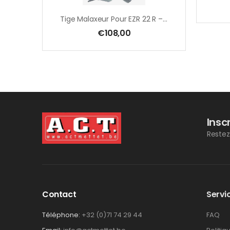
Tige Malaxeur Pour EZR 22 R – EZR 23 R R/L – EZR 21 S – 230 X 650 Mm – Par Paire
€
108,00
Insc
Restez
Contact
Servic
Téléphone:
+32 (0)71 74 29 44
FAQ