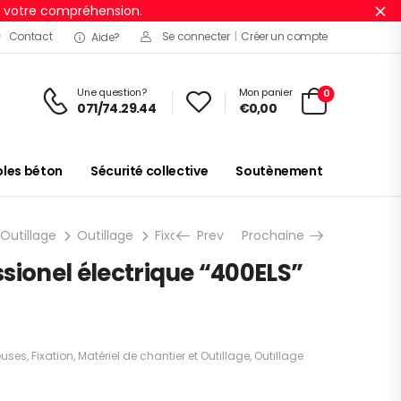
r votre compréhension.
Ig
Contact
Se connecter
|
Créer un compte
Aide?
Une question?
Mon panier
0
071/74.29.44
€
0,00
es béton
Sécurité collective
Soutènement
 Outillage
Outillage
Fixation
Prev
Agrafeuses et cloueuses
Prochaine
sionel électrique “400ELS”
euses
,
Fixation
,
Matériel de chantier et Outillage
,
Outillage