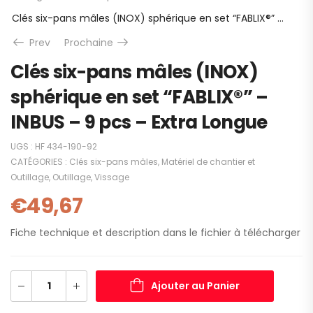
Clés six-pans mâles (INOX) sphérique en set “FABLIX®” – INBUS – 9 pcs – Extra Longue
Prev
Prochaine
Clés six-pans mâles (INOX)
sphérique en set “FABLIX®” –
INBUS – 9 pcs – Extra Longue
UGS :
HF 434-190-92
CATÉGORIES :
Clés six-pans mâles
,
Matériel de chantier et
Outillage
,
Outillage
,
Vissage
€
49,67
Fiche technique et description dans le fichier à télécharger
Ajouter au Panier