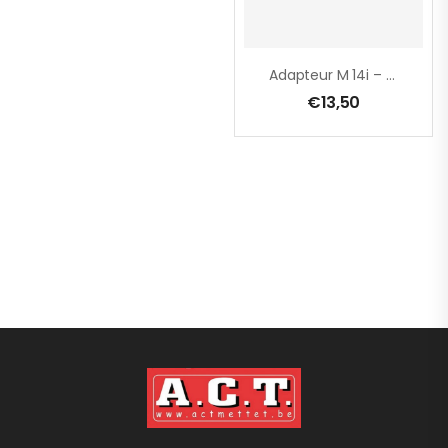
Adapteur M 14i – M 18i
€
13,50