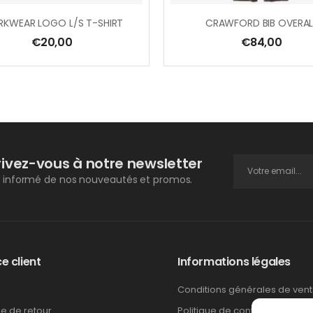
KWEAR LOGO L/S T-SHIRT
CRAWFORD BIB OVERAL
€
20,00
€
84,00
rivez-vous à notre newsletter
 informé de nos nouveautés et promos.
e client
Informations légales
Conditions générales de ven
ue de retour
Politique de confidentialité