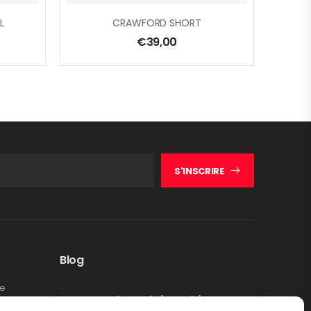
L
CRAWFORD SHORT
€
39,00
S'INSCRIRE
Blog
te
Rappel produit Makita –