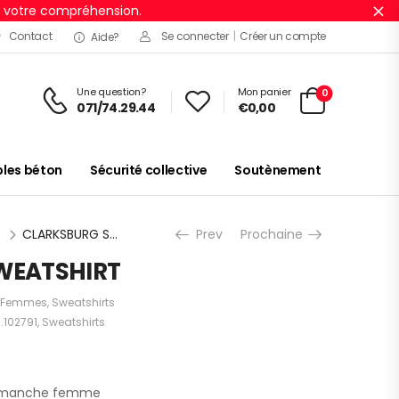
r votre compréhension.
Ig
Contact
Se connecter
|
Créer un compte
Aide?
Une question?
Mon panier
0
071/74.29.44
€
0,00
es béton
Sécurité collective
Soutènement
s
CLARKSBURG SWEATSHIRT
Prev
Prochaine
WEATSHIRT
Femmes
,
Sweatshirts
.102791
,
Sweatshirts
la manche femme