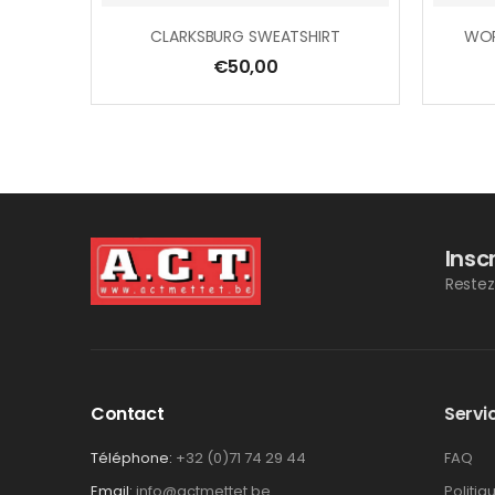
CLARKSBURG SWEATSHIRT
WOR
€
50,00
Insc
Restez
Contact
Servic
Téléphone:
+32 (0)71 74 29 44
FAQ
Email:
info@actmettet.be
Politiq