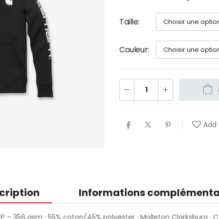
Taille
Couleur
Add 
cription
Informations complémenta
d² – 356 gsm · 55% coton/45% polyester · Molleton Clarksburg ·