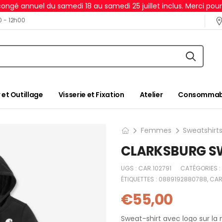
ongé annuel du samedi 18 au samedi 25 juillet inclus. Merci pou
0 - 12h00
 et Outillage
Visserie et Fixation
Atelier
Consommabl
Femmes
Sweatshirt
CLARKSBURG S
UGS :
CAR.102791
CATÉGORIES :
ÉTIQUETTES :
0889192880788
,
CAR
€
55,00
Sweat-shirt avec logo sur 