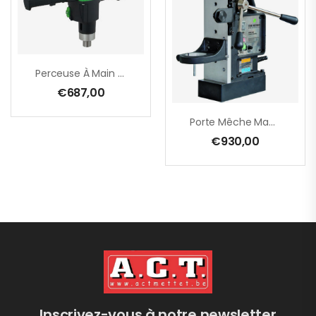
Perceuse À Main EHB 32/2.2 R R/L – 1800 W
€
687,00
Porte Mêche Magnétique B32.1 Pour EHB 32/2.2 R R/L + EHB 32/4.2
€
930,00
Inscrivez-vous à notre newsletter