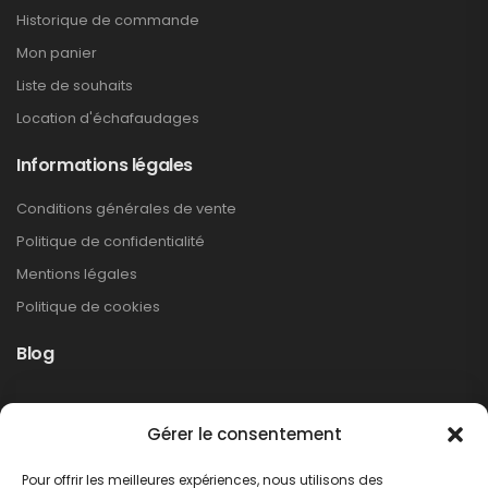
Historique de commande
Mon panier
Liste de souhaits
Location d'échafaudages
Informations légales
Conditions générales de vente
Politique de confidentialité
Mentions légales
Politique de cookies
Blog
Rappel produit Makita – Pompe à graisse
Gérer le consentement
DGP180
Non classé
Pour offrir les meilleures expériences, nous utilisons des