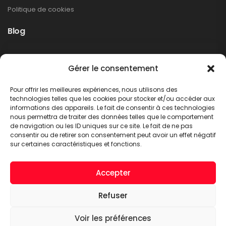
Politique de cookies
Blog
Rappel produit Makita – Pompe à graisse
Gérer le consentement
DGP180
Non classé
Pour offrir les meilleures expériences, nous utilisons des
LIRE PLUS
technologies telles que les cookies pour stocker et/ou accéder aux
informations des appareils. Le fait de consentir à ces technologies
nous permettra de traiter des données telles que le comportement
de navigation ou les ID uniques sur ce site. Le fait de ne pas
consentir ou de retirer son consentement peut avoir un effet négatif
sur certaines caractéristiques et fonctions.
Accepter
Refuser
A.C.T. METTET © 2026. Tous droits réservés
Voir les préférences