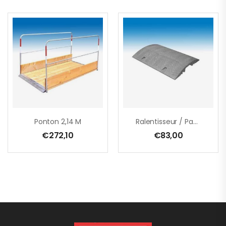
Ponton 2,14 M
Ralentisseur / Passage De Câbles
€
272,10
€
83,00