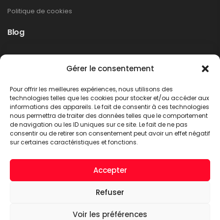
Politique de cookies
Blog
Rappel produit Makita – Pompe à graisse
Gérer le consentement
DGP180
Non classé
Pour offrir les meilleures expériences, nous utilisons des
LIRE PLUS
technologies telles que les cookies pour stocker et/ou accéder aux
informations des appareils. Le fait de consentir à ces technologies
nous permettra de traiter des données telles que le comportement
de navigation ou les ID uniques sur ce site. Le fait de ne pas
consentir ou de retirer son consentement peut avoir un effet négatif
sur certaines caractéristiques et fonctions.
Accepter
Refuser
A.C.T. METTET © 2026. Tous droits réservés
Voir les préférences