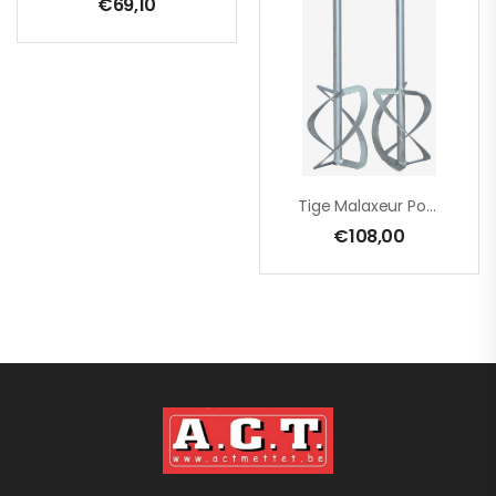
€
69,10
Tige Malaxeur Pour EZR 22 R – EZR 23 R R/L – EZR 21 S – 230 X 650 Mm – Par Paire
€
108,00