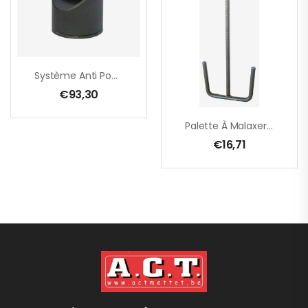
Système Anti Poussière H-SYSTEM : M18 – M16
€
93,30
Palette À Malaxer RPG 160 – M 14 – 160 X 600 Mm
€
16,71