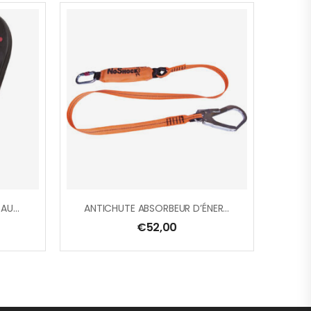
CROCHET À VERROUILLAGE AUTOMATIQUE, OUVERTURE 55 MM – LOT DE 2
ANTICHUTE ABSORBEUR D’ÉNERGIE LONGE SANGLE 2 M + 1 AM022 + AM002
€
52,00