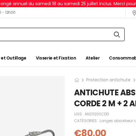
ongé annuel du samedi 18 au samedi 25 juillet inclus. Merci pou
0 - 12h00
 et Outillage
Visserie et Fixation
Atelier
Consommabl
Protection antichute
ANTICHUTE ABS
CORDE 2 M + 2 
UGS :
AN211200CDD
CATÉGORIES :
Longes absorbeur d
€
80,00