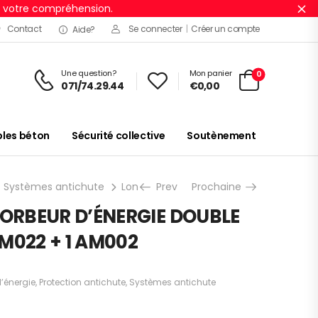
r votre compréhension.
Ig
Contact
Se connecter
|
Créer un compte
Aide?
Une question?
Mon panier
0
071/74.29.44
€
0,00
es béton
Sécurité collective
Soutènement
Systèmes antichute
Longes absorbeur d’énergie
Prev
Prochaine
ANTICHU
ORBEUR D’ÉNERGIE DOUBLE
AM022 + 1 AM002
’énergie
,
Protection antichute
,
Systèmes antichute