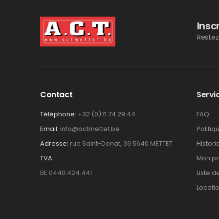
Insc
Restez
Contact
Servic
Téléphone:
+32 (0)71 74 29 44
FAQ
Email:
info@actmettet.be
Politiq
Adresse:
rue Saint-Donat, 39 5640 METTET
Histor
TVA:
Mon pa
BE 0440.424.441
Liste d
Locati