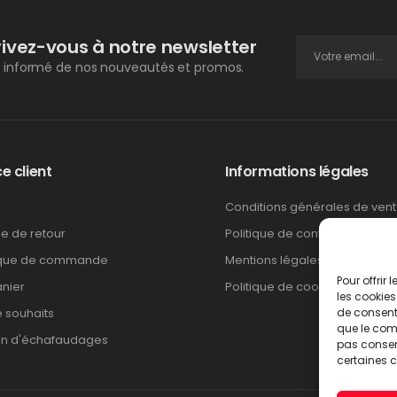
rivez-vous à notre newsletter
 informé de nos nouveautés et promos.
e client
Informations légales
Conditions générales de ven
ue de retour
Politique de confidentialité
ique de commande
Mentions légales
Pour offrir
nier
Politique de cookies
les cookies
e souhaits
de consenti
que le comp
on d'échafaudages
pas consent
certaines c