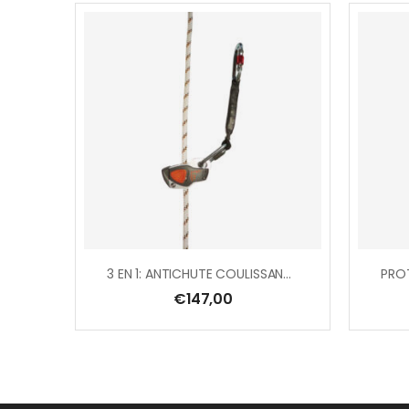
3 EN 1: ANTICHUTE COULISSANT+BLOQUEUR SUR CORDE+TENDEUR DE LONGE AVEC LONGETTE D’EXTENSION + 1 AM002
€
147,00