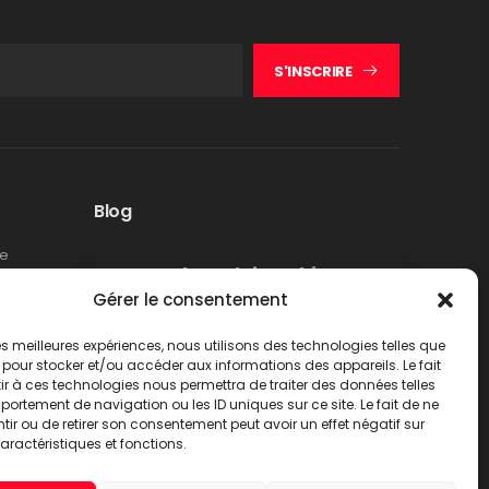
S'INSCRIRE
Blog
te
Rappel produit Makita –
Gérer le consentement
Pompe à graisse DGP180
Non classé
 les meilleures expériences, nous utilisons des technologies telles que
LIRE PLUS
 pour stocker et/ou accéder aux informations des appareils. Le fait
r à ces technologies nous permettra de traiter des données telles
ortement de navigation ou les ID uniques sur ce site. Le fait de ne
ir ou de retirer son consentement peut avoir un effet négatif sur
aractéristiques et fonctions.