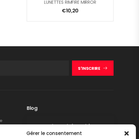
LUNETTES RIMFIRE MIRROR
€
10,20
S'INSCRIRE
Blog
te
Rappel produit Makita –
Gérer le consentement
Pompe à graisse DGP180