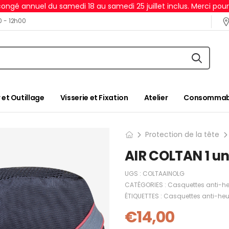
ongé annuel du samedi 18 au samedi 25 juillet inclus. Merci pou
0 - 12h00
 et Outillage
Visserie et Fixation
Atelier
Consommabl
Protection de la tête
AIR COLTAN 1 un
UGS :
COLTAAINOLG
CATÉGORIES :
Casquettes anti-he
ÉTIQUETTES :
Casquettes anti-heu
€
14,00