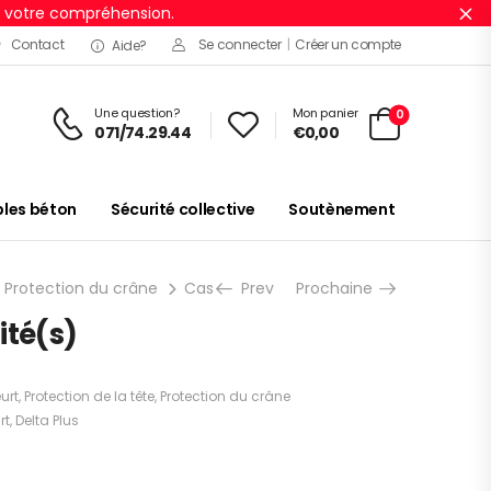
r votre compréhension.
Ig
Contact
Se connecter
|
Créer un compte
Aide?
Une question?
Mon panier
0
071/74.29.44
€
0,00
es béton
Sécurité collective
Soutènement
Protection du crâne
Casquettes anti-heurt
Prev
Prochaine
AIR COLTAN 1 
ité(s)
urt
,
Protection de la tête
,
Protection du crâne
rt
,
Delta Plus