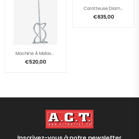
Carotteuse Diamant, À Sec EHD 2000 S – 132 Mm – 1700 W
€
635,00
Machine À Malaxer SET – EHR 23/2.5 S – 180 Mm + Mélangeur MG 160 – 1800 W – Câble PUR
€
520,00
Inscrivez-vous à notre newsletter