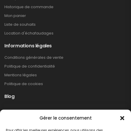
Historique de commande
Mon panier
Liste de souhaits
Location d'échafaudages
Informations légales
Conditions générales de vente
Politique de confidentialité
Mentions légales
Politique de cookies
Blog
Rappel produit Makita – Pompe à graisse
Gérer le consentement
DGP180
Non classé
Pour offrir les meilleures expériences, nous utilisons des