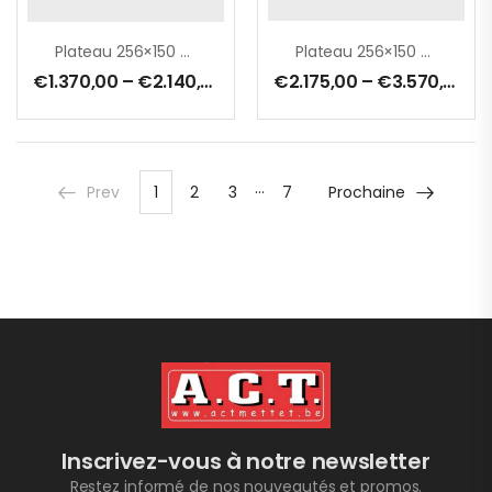
Plateau 256×150 Cm
Plateau 256×150 Cm – 0750 Kg – Avec Rehausse De Ridelles Pivotante – Freinée
€
1.370,00
–
€
2.140,00
€
2.175,00
–
€
3.570,00
…
Prev
1
2
3
7
Prochaine
Inscrivez-vous à notre newsletter
Restez informé de nos nouveautés et promos.