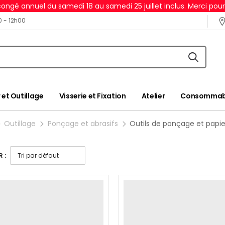
ongé annuel du samedi 18 au samedi 25 juillet inclus. Merci pou
0 - 12h00
 et Outillage
Visserie et Fixation
Atelier
Consommabl
Outillage
Ponçage et abrasifs
Outils de ponçage et papi
 :