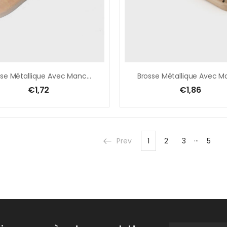
Brosse Métallique Avec Manche En Bois 3 Rangées
€
1,72
€
1,86
…
Prev
1
2
3
5