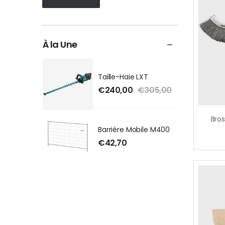
À la Une
Taille-Haie LXT
€
240,00
€
305,00
Barrière Mobile M400
€
42,70