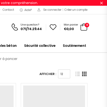
r votre compréhension.
Ig
Contact
Se connecter
|
Créer un compte
Aide?
Une question?
Mon panier
0
071/74.29.44
€
0,00
es béton
Sécurité collective
Soutènement
er à poncer
AFFICHER :