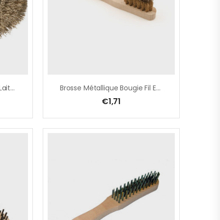
Brosse Disque, Fil En Acier Laitonné Ondulé – Ø 75 Mm – TYPE BE
Brosse Métallique Bougie Fil En Acier Laitonné Ondulé 3 Rangées
€
1,71