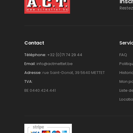
Insc
Restez
Contact
Servic
Téléphone:
+32 (0)71 74 29 44
FAQ
Email:
info@actmettet.be
Politiq
Adresse:
rue Saint-Donat, 39 5640 METTET
Histor
TVA:
Mon pa
BE 0440.424.441
Liste d
Locati