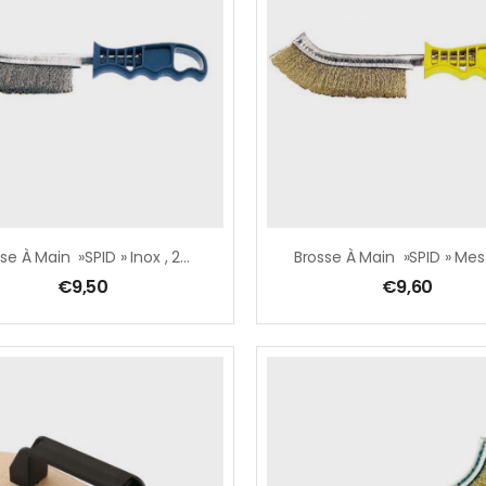
Brosse À Main »SPID » Inox , 260 Mm ,fil 0,3mm
€
9,50
€
9,60