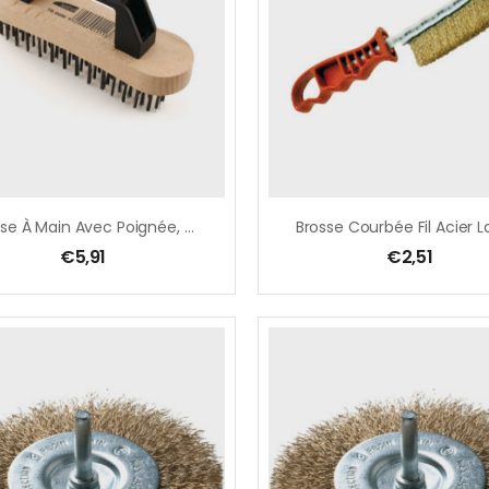
Brosse À Main Avec Poignée, Fil En Acier Droit 5 Rangées
€
5,91
€
2,51