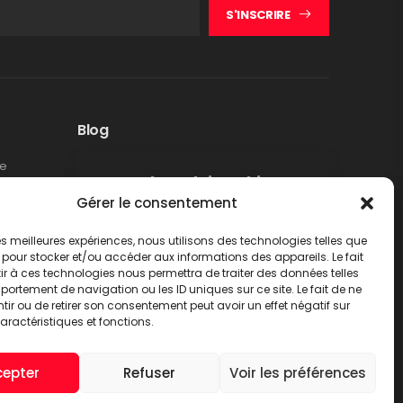
S'INSCRIRE
Blog
te
Rappel produit Makita –
Gérer le consentement
Pompe à graisse DGP180
Non classé
 les meilleures expériences, nous utilisons des technologies telles que
LIRE PLUS
 pour stocker et/ou accéder aux informations des appareils. Le fait
r à ces technologies nous permettra de traiter des données telles
ortement de navigation ou les ID uniques sur ce site. Le fait de ne
ir ou de retirer son consentement peut avoir un effet négatif sur
aractéristiques et fonctions.
cepter
Refuser
Voir les préférences