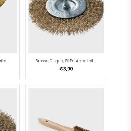
Brosse Courbée Fil Acier Laitonné Ondulé Manche En PVC
Brosse Disque, Fil En Acier Laitonné Ondulé – Ø 100 Mm – TYPE BE
€
3,90