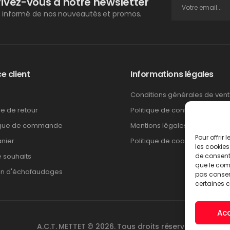
rivez-vous à notre newsletter
 informé de nos nouveautés et promos.
e client
Informations légales
Conditions générales de ven
ue de retour
Politique de confidentialité
ique de commande
Mentions légales
Pour offrir
nier
Politique de cookies
les cookies
e souhaits
de consenti
que le comp
on d'échafaudages
pas consent
certaines c
Ac
A.C.T. METTET © 2026. Tous droits réservés