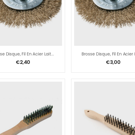
Brosse Disque, Fil En Acier Laitonné Ondulé – Ø 50 Mm – TYPE BE
€
2,40
€
3,00