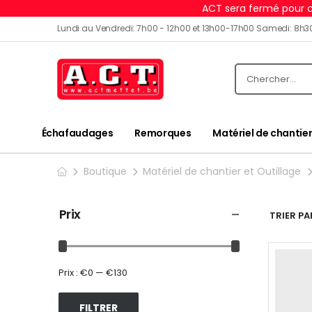
ACT sera fermé pour c
Lundi au Vendredi: 7h00 - 12h00 et 13h00-17h00 Samedi: 8h3
Échafaudages
Remorques
Matériel de chantier
Boutique
Matériel de chantier et Outillage
Prix
TRIER PAR
Prix :
€0
—
€130
FILTRER