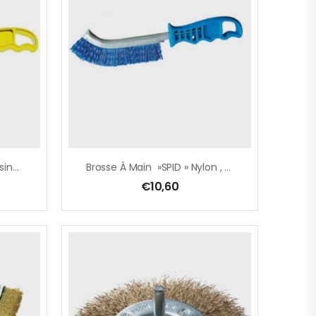
Brosse À Main »SPID » Messing , 260 Mm , Draad 0,3mm
Brosse À Main »SPID » Nylon , 260 Mm , Draad 0,3mm
€
10,60