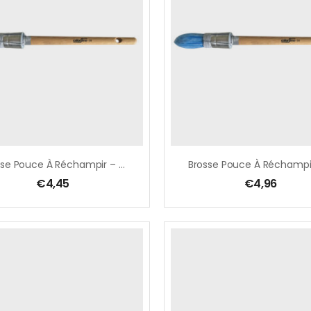
Brosse Pouce À Réchampir – Acryl Ø 10 Mm, Soies Bleues MIX, Avec Ficelle
€
4,45
€
4,96