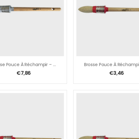
Brosse Pouce À Réchampir – Acryl Ø 16 Mm, Soies Bleues MIX, Avec Ficelle
€
7,86
€
3,46