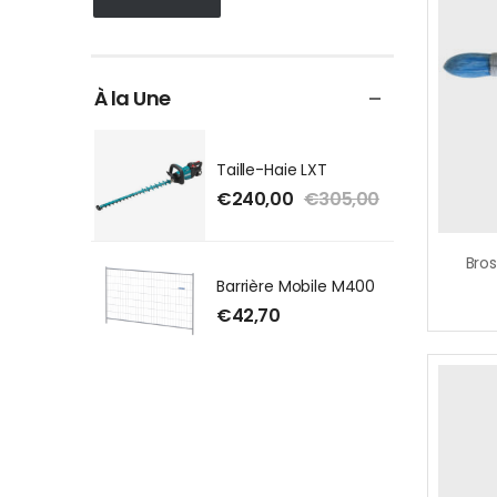
À la Une
Taille-Haie LXT
€
240,00
€
305,00
Barrière Mobile M400
€
42,70