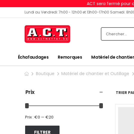
ACT sera fermé pour c
Lundi au Vendredi: 7h00 - 12h00 et 13h00-17h00 Samedi: 8h3
Échafaudages
Remorques
Matériel de chantier
Boutique
Matériel de chantier et Outillage
Prix
TRIER PAR
Prix :
€0
—
€20
FILTRER