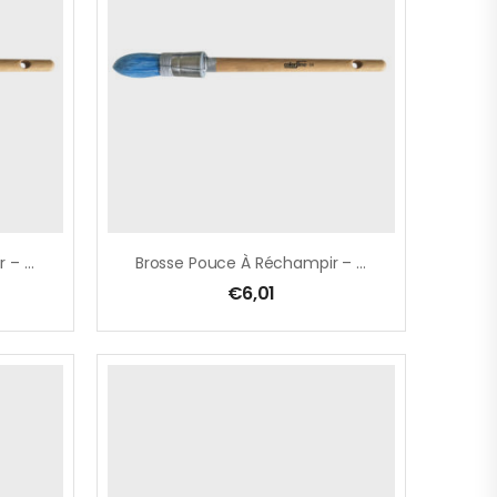
Brosse Pouce À Réchampir – Acryl Ø 12 Mm, Soies Bleues MIX, Avec Ficelle
Brosse Pouce À Réchampir – Acryl Ø 14 Mm, Soies Bleues MIX, Avec Ficelle
€
6,01