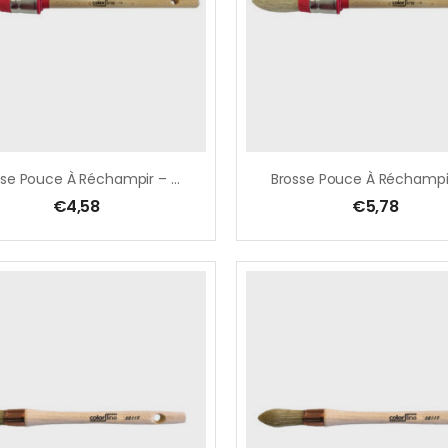
Brosse Pouce À Réchampir – Laqueur Ø 14 Mm, Pure Soie Blanche, Avec Ficelle
€
4,58
€
5,78