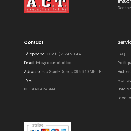
Insc
Restez
Contact
Servic
Téléphone:
+32 (0)71 74 29 44
FAQ
Email:
info@actmettet.be
Politiq
Adresse:
rue Saint-Donat, 39 5640 METTET
Histor
TVA:
Mon pa
BE 0440.424.441
Liste d
Locati