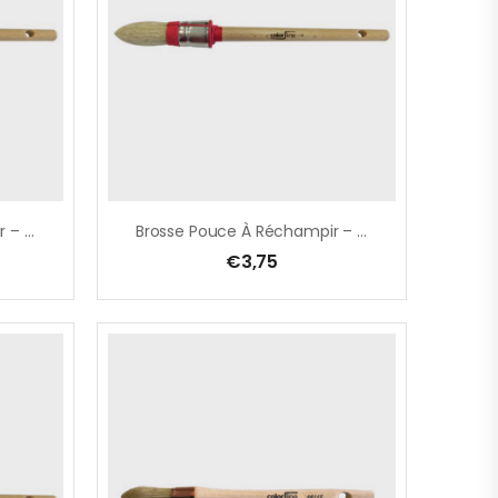
Brosse Pouce À Réchampir – Laqueur Ø 10 Mm, Pure Soie Blanche, Avec Ficelle
Brosse Pouce À Réchampir – Laqueur Ø 12 Mm, Pure Soie Blanche, Avec Ficelle
€
3,75