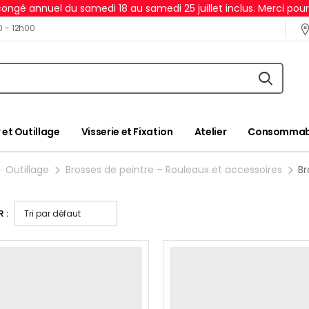
ongé annuel du samedi 18 au samedi 25 juillet inclus. Merci pou
0 - 12h00
 et Outillage
Visserie et Fixation
Atelier
Consommabl
Outillage
Brosses de peintre – Rouleaux et accessoires
Br
 :