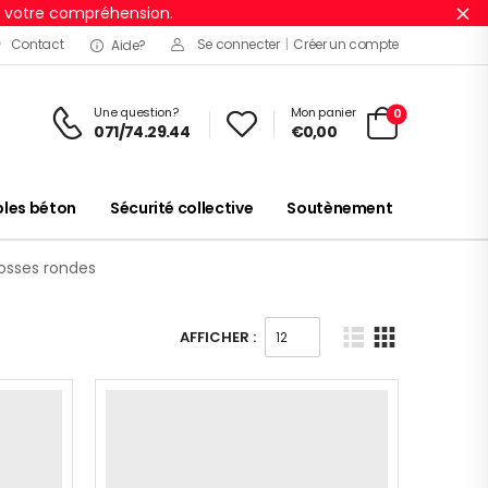
r votre compréhension.
Ig
Contact
Se connecter
|
Créer un compte
Aide?
Une question?
Mon panier
0
071/74.29.44
€
0,00
es béton
Sécurité collective
Soutènement
osses rondes
AFFICHER :