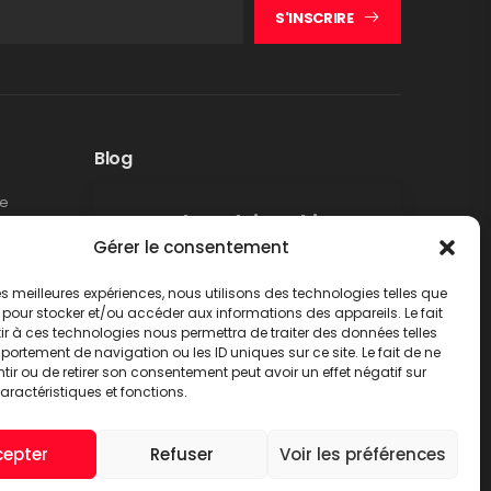
S'INSCRIRE
Blog
te
Rappel produit Makita –
Gérer le consentement
Pompe à graisse DGP180
Non classé
 les meilleures expériences, nous utilisons des technologies telles que
LIRE PLUS
 pour stocker et/ou accéder aux informations des appareils. Le fait
r à ces technologies nous permettra de traiter des données telles
ortement de navigation ou les ID uniques sur ce site. Le fait de ne
ir ou de retirer son consentement peut avoir un effet négatif sur
aractéristiques et fonctions.
cepter
Refuser
Voir les préférences