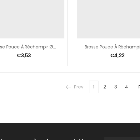
Brosse Pouce À Réchampir Ø 18 Mm, Pure Soie Blanche
€
3,53
€
4,22
Prev
1
2
3
4