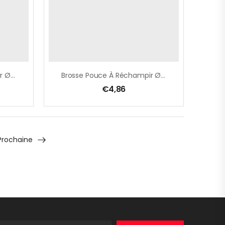
Brosse Pouce À Réchampir Ø 21 Mm, Pure Soie Blanche
Brosse Pouce À Réchampir Ø 25 Mm, Pure Soie Blanche
€
4,86
Prochaine