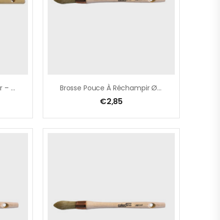
Brosse Pouce À Réchampir – Laqueur Ø 16 Mm, Pure Soie Blanche, Avec Ficelle
Brosse Pouce À Réchampir Ø 15 Mm, Pure Soie Blanche
€
2,85