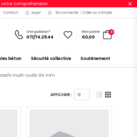
r votre compréhension.
Ig
Contact
Se connecter
|
Créer un compte
Aide?
Une question?
Mon panier
0
071/74.29.44
€
0,00
es béton
Sécurité collective
Soutènement
rasifs multi-outils 94 mm
AFFICHER :