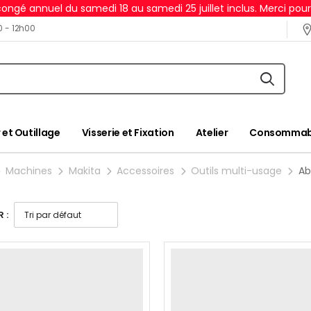
ongé annuel du samedi 18 au samedi 25 juillet inclus. Merci pou
0 - 12h00
 et Outillage
Visserie et Fixation
Atelier
Consommabl
Machines
Makita
Accessoires
Outils multi-usage
Ab
 :