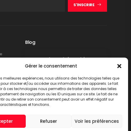
S'INSCRIRE
Blog
te
Rappel produit Makita –
Gérer le consentement
Pompe à graisse DGP180
Non classé
 les meilleures expériences, nous utilisons des technologies telles que
LIRE PLUS
 pour stocker et/ou accéder aux informations des appareils. Le fait
r à ces technologies nous permettra de traiter des données telles
ortement de navigation ou les ID uniques sur ce site. Le fait de ne
ir ou de retirer son consentement peut avoir un effet négatif sur
aractéristiques et fonctions.
cepter
Refuser
Voir les préférences