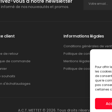
rivez-vous à notre newsletter
 informé de nos nouveautés et promos.
e client
Informations légales
Conditions générales de ven
ue de retour
Politique de confidentialité
ique de commande
Mentions légales
Pour offrir
nier
Politique de cookies
les cookies
e souhaits
de consenti
que le comp
on d'échafaudages
pas consent
certaines c
Ac
A.C.T. METTET © 2026. Tous droits réservés