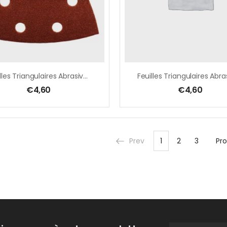
Feuilles Triangulaires Abrasives 94 Mm
€
4,60
€
4,60
Prev
1
2
3
Pr