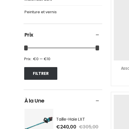
Peinture et vernis
Prix
Prix :
€0
—
€10
FILTRER
À la Une
Taille-Haie LXT
€
240,00
€
305,00