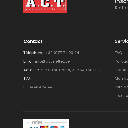
Insc
Restez
Contact
Servic
Téléphone:
+32 (0)71 74 29 44
FAQ
Email:
info@actmettet.be
Politiq
Adresse:
rue Saint-Donat, 39 5640 METTET
Histor
TVA:
Mon pa
BE 0440.424.441
Liste d
Locati