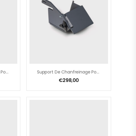
Support De Chanfreinage Pour La Préparation Du Cordon De Soudure Pour GRIT GI/GIS 75
Support De Chanfreinage Pour La Préparation Du Cordon De Soudure Pour GRIT GI/GIS 150
€
298,00