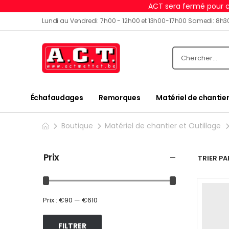
ACT sera fermé pour c
Lundi au Vendredi: 7h00 - 12h00 et 13h00-17h00 Samedi: 8h3
Échafaudages
Remorques
Matériel de chantier
Boutique
Matériel de chantier et Outillage
Prix
TRIER PAR
Prix :
€90
—
€610
FILTRER