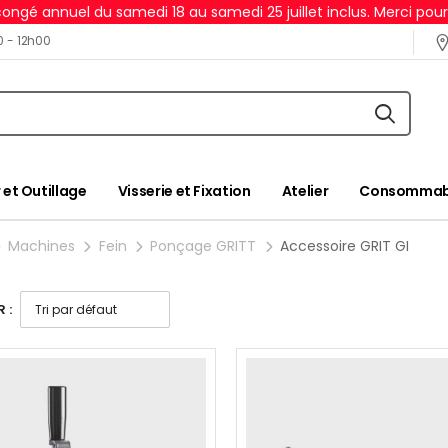
ongé annuel du samedi 18 au samedi 25 juillet inclus. Merci pou
0 - 12h00
 et Outillage
Visserie et Fixation
Atelier
Consommabl
Machines
Fein
Ponçage GRITT
Accessoire GRIT GI
 :