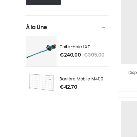
À la Une
Taille-Haie LXT
€
240,00
€
305,00
Barrière Mobile M400
€
42,70