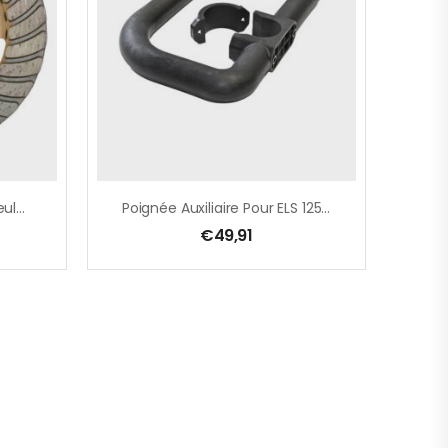
Meule Diamantée Pour Meulage De Surface Du Béton
Poignée Auxiliaire Pour ELS 125 D / ELS 225.1
€
49,91