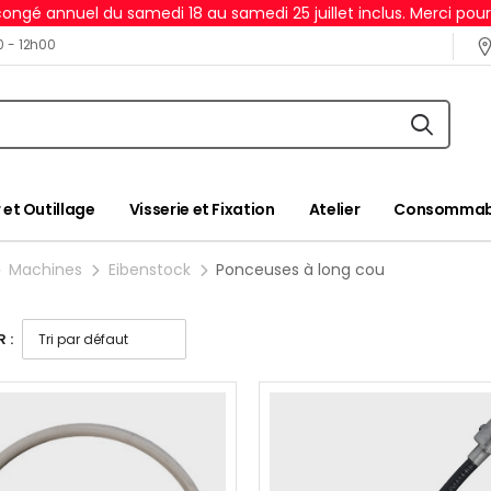
ongé annuel du samedi 18 au samedi 25 juillet inclus. Merci pou
0 - 12h00
 et Outillage
Visserie et Fixation
Atelier
Consommabl
Machines
Eibenstock
Ponceuses à long cou
 :