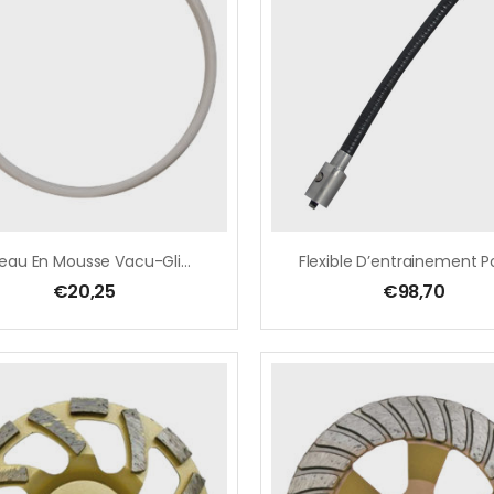
Anneau En Mousse Vacu-Glide
€
20,25
€
98,70