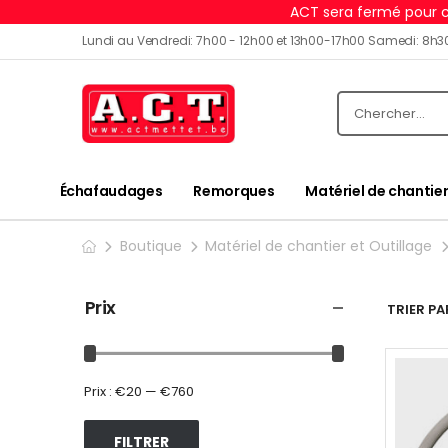
ACT sera fermé pour c
Lundi au Vendredi: 7h00 - 12h00 et 13h00-17h00 Samedi: 8h3
Échafaudages
Remorques
Matériel de chantier
Boutique
Matériel de chantier et Outillage
Prix
TRIER PAR
Prix :
€20
—
€760
FILTRER