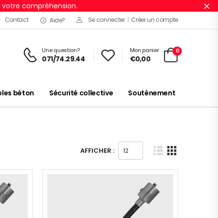
r votre compréhension.
Ig
Contact
Se connecter
|
Créer un compte
Aide?
Une question?
Mon panier
0
071/74.29.44
€
0,00
es béton
Sécurité collective
Soutènement
AFFICHER :