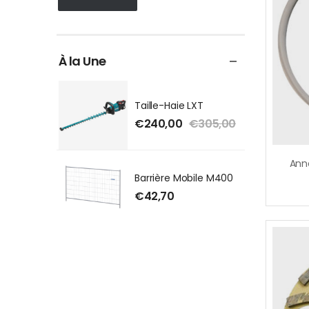
À la Une
Taille-Haie LXT
€
240,00
€
305,00
Barrière Mobile M400
€
42,70