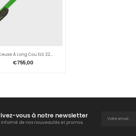
Ponceuse À Long Cou ELS 225.1 – Diam. 225 Mm – 590 W + Rallonge Et Sac De Transport
€
755,00
rivez-vous à notre newsletter
 informé de nos nouveautés et promos.