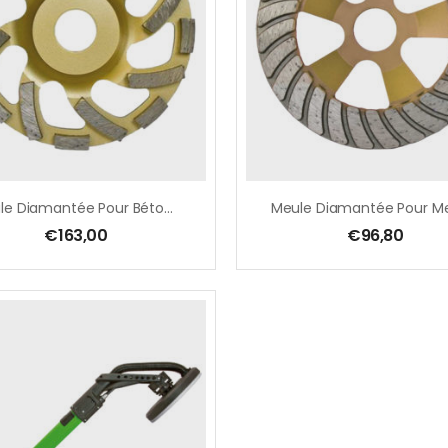
Meule Diamantée Pour Béton-Adhésif-Plâtre
€
163,00
€
96,80