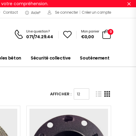
r votre compréhension.
Ig
Contact
Se connecter
|
Créer un compte
Aide?
Une question?
Mon panier
0
071/74.29.44
€
0,00
es béton
Sécurité collective
Soutènement
AFFICHER :