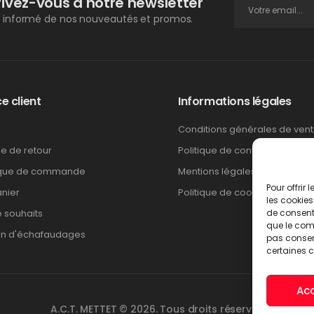
rivez-vous à notre newsletter
 informé de nos nouveautés et promos.
e client
Informations légales
Conditions générales de ven
ue de retour
Politique de confidentialité
ique de commande
Mentions légales
Pour offrir
nier
Politique de cookies
les cookies
e souhaits
de consenti
que le comp
on d'échafaudages
pas consent
certaines c
Ac
A.C.T. METTET © 2026. Tous droits réservés