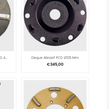
Disque À Rabotter Pour EPG 400 – 380 Mm
Disque Abrasif PCD Ø125 Mm
€
345,00