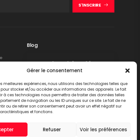
S'INSCRIRE
Blog
te
Rappel produit Makita –
Gérer le consentement
Pompe à graisse DGP180
Non classé
 les meilleures expériences, nous utilisons des technologies telles que
LIRE PLUS
 pour stocker et/ou accéder aux informations des appareils. Le fait
r à ces technologies nous permettra de traiter des données telles
ortement de navigation ou les ID uniques sur ce site. Le fait de ne
ir ou de retirer son consentement peut avoir un effet négatif sur
aractéristiques et fonctions.
cepter
Refuser
Voir les préférences