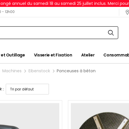
ongé annuel du samedi 18 au samedi 25 juillet inclus. Merci pou
0 - 12h00
 et Outillage
Visserie et Fixation
Atelier
Consommabl
Machines
Eibenstock
Ponceuses à béton
 :