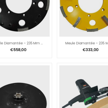
Meule Diamantée – 235 Mm – Pour EBS 235.1- PCD – Noir
€
558,00
€
333,00