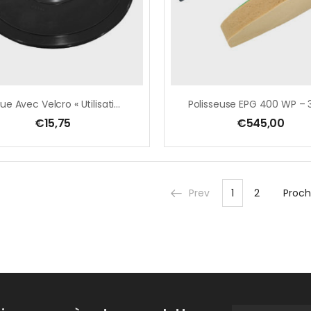
Plaque Avec Velcro « Utilisation À Eau Et À Sec » – M 14 – Ø 125 Mm
€
15,75
€
545,00
Prev
1
2
Proch