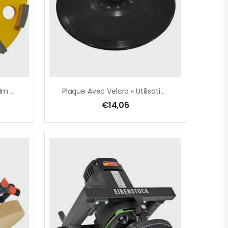
Meule Diamantée – 235 Mm – Pour EBS 235.1- Pour Chappe – Jaune
Plaque Avec Velcro « Utilisation À Eau Et À Sec » – M 14 – Ø 100 Mm
€
14,06