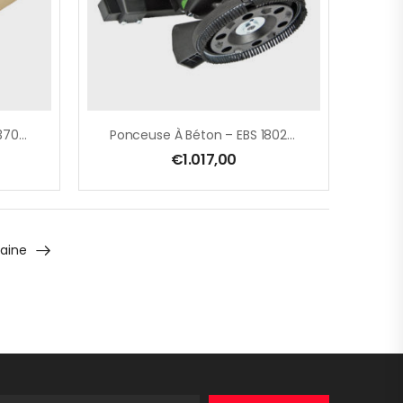
Polisseuse EPG 400 WP – 370 Mm – 500 W
Ponceuse À Béton – EBS 1802 SH – 1800 W
€
1.017,00
aine