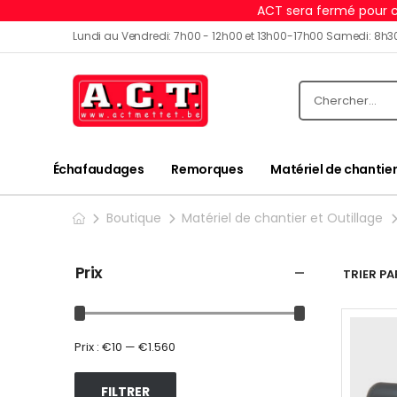
ACT sera fermé pour c
Lundi au Vendredi: 7h00 - 12h00 et 13h00-17h00 Samedi: 8h3
Échafaudages
Remorques
Matériel de chantier
Boutique
Matériel de chantier et Outillage
Prix
TRIER PAR
Prix :
€10
—
€1.560
FILTRER