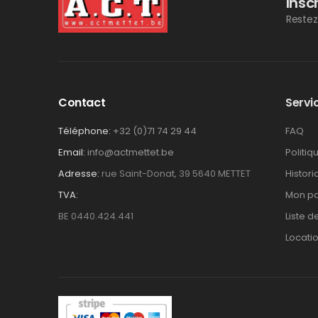
Insc
Restez
Contact
Servic
Téléphone:
+32 (0)71 74 29 44
FAQ
Email:
info@actmettet.be
Politiq
Adresse:
rue Saint-Donat, 39 5640 METTET
Histor
TVA:
Mon pa
BE 0440.424.441
Liste d
Locati