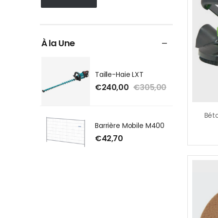
À la Une
Taille-Haie LXT
€
240,00
€
305,00
Barrière Mobile M400
€
42,70