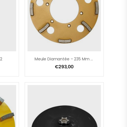
02
Meule Diamantée – 235 Mm – Pour EBS 235.1 – Concrete – GOLD
€
293,00