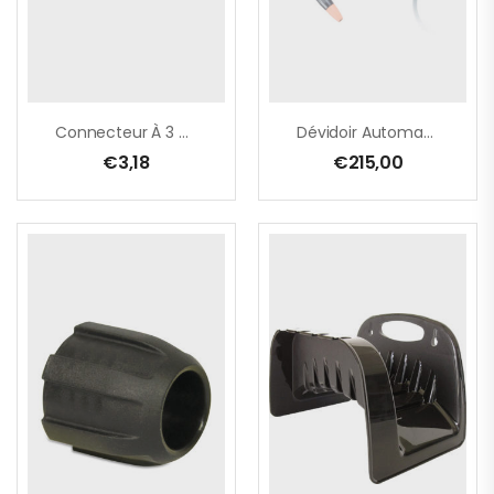
Connecteur À 3 Mamelons
Dévidoir Automatique Tuyau PVC Incl. REWall30 – 30 M
€
3,18
€
215,00