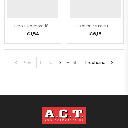
Ecrou-Raccord 18 X 1,5 Cm
Fixation Murale Pour Tuyau
€
1,54
€
6,15
…
Prev
1
2
3
6
Prochaine