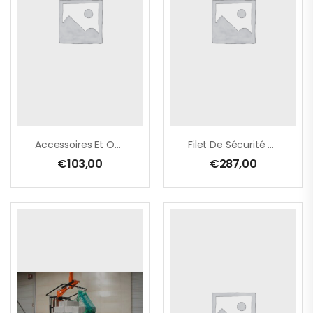
Accessoires Et OSupplément De Prix (set) Pour Allongement Des Fourches À 1.20m 1,5T (80×40 – 100×100)
Filet De Sécurité Pour Lève-Palette À Grille De Sécurité Coulissante
€
103,00
€
287,00