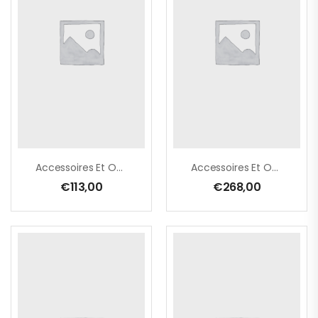
Accessoires Et Options PouSupplément De Prix (set) Pour Allongement Des Fourches À 1.20m 2,5T (120×40 – 120×120)
Accessoires Et OptSupplément De Prix Lève-Palette Galvanisé 2500 Kg Et 3000 Kg Hormis Fourches
€
113,00
€
268,00