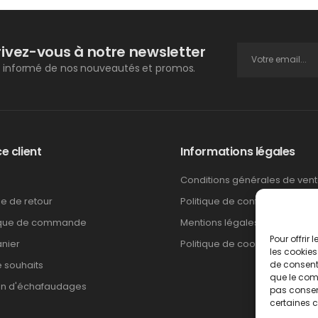
rivez-vous à notre newsletter
 informé de nos nouveautés et promos.
e client
Informations légales
Conditions générales de ven
ue de retour
Politique de confidentialité
ique de commande
Mentions légales
Pour offrir
nier
Politique de cookies
les cookies
e souhaits
de consenti
que le comp
on d'échafaudages
pas consent
certaines c