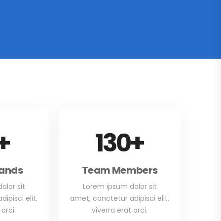
+
130
+
rands
Team Members
olor sit
Lorem ipsum dolor sit
ipisci elit.
amet, conctetur adipisci elit.
 orci.
viverra erat orci.