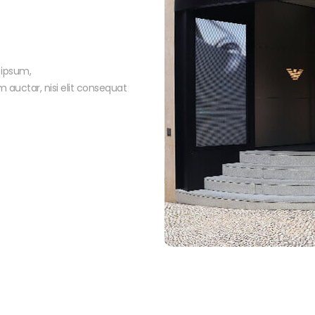
 ipsum,
m auctar, nisi elit consequat