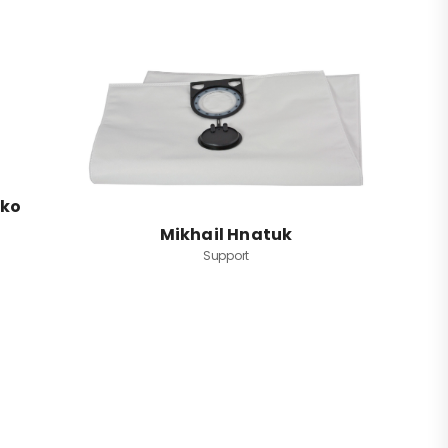
nko
Mikhail Hnatuk
Support