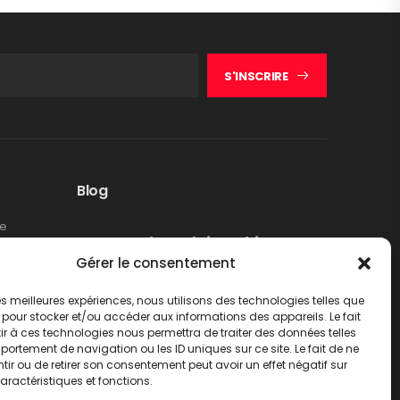
S'INSCRIRE
Blog
te
Rappel produit Makita –
Gérer le consentement
Pompe à graisse DGP180
Non classé
 les meilleures expériences, nous utilisons des technologies telles que
LIRE PLUS
 pour stocker et/ou accéder aux informations des appareils. Le fait
r à ces technologies nous permettra de traiter des données telles
ortement de navigation ou les ID uniques sur ce site. Le fait de ne
ir ou de retirer son consentement peut avoir un effet négatif sur
aractéristiques et fonctions.