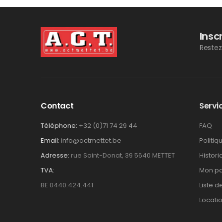
Insc
Restez
Contact
Servic
Téléphone:
+32 (0)71 74 29 44
FAQ
Email:
info@actmettet.be
Politiq
Adresse:
rue Saint-Donat, 39 5640 METTET
Histor
TVA:
Mon pa
BE 0440.424.441
Liste d
Locati