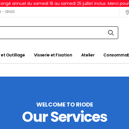
ongé annuel du samedi 18 au samedi 25 juillet inclus. Merci pou
0 - 12h00
 et Outillage
Visserie et Fixation
Atelier
Consommabl
WELCOME TO RIODE
Our Services