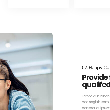
02. Happy C
Provide
qualife
Lorem quis bibend
nec sagittis sem n
consequat ipsum, 