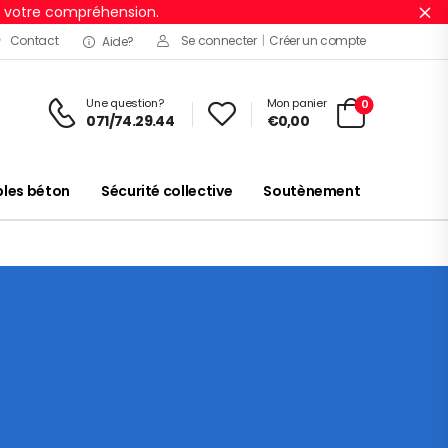
r votre compréhension.
Ig
Contact
Se connecter
|
Créer un compte
Aide?
Une question?
Mon panier
0
071/74.29.44
€
0,00
es béton
Sécurité collective
Soutènement