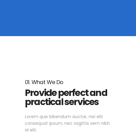
01. What We Do
Provide perfect and
practical services
Lorem quis bibendum auctar, nisi elit
consequat ipsum, nec sagittis sem nibh
id elit.