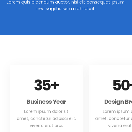
Lorem quis bibendum auctor, nisi elit consequat ipsum,
nec sagittis sem nibh id elit.
35
+
50
Business Year
Design B
Lorem ipsum dolor sit
Lorem ipsum d
amet, conctetur adipisci elit.
amet, conctetur ad
viverra erat orci.
viverra erat