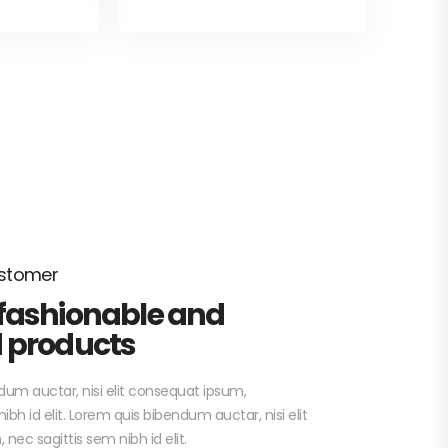
ustomer
 fashionable and
d products
um auctar, nisi elit consequat ipsum,
ibh id elit. Lorem quis bibendum auctar, nisi elit
nec sagittis sem nibh id elit.